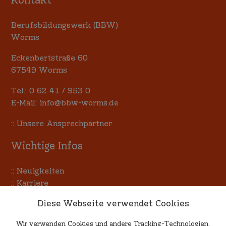
Kontakt
Berufsbildungswerk (BBW)
Worms
Eckenbertstraße 60
67549 Worms
Tel.:
0 62 41 / 953 0
E-Mail:
info@bbw-worms.de
::
Unsere Ansprechpartner
Wichtige Infos
::
Neuigkeiten
::
Karriere
::
Terminkalender
Diese Webseite verwendet Cookies
::
Allgemeine Einkaufsbedingungen
Wir verwenden Cookies und andere Tracking-Technologien,