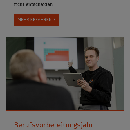
richt entscheiden
MEHR ERFAHREN
Berufs­vorbe­rei­tungs­jahr