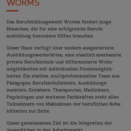
WORMS
Das Berufs­bildungs­werk Worms fördert junge
Menschen, die für eine erfolg­reiche Berufs­
ausbildung besondere Hilfen brauchen.
Unser Haus verfügt über modern ausge­stattete
Ausbildungs­werk­stätten, eine staat­lich anerkannte,
private Berufs­schule und differen­zierte Wohn­
möglich­keiten mit indivi­duellen Förder­möglich­
keiten. Ein starkes, multi­professio­nelles Team aus
Pädagogen, Berufs­schul­lehrern, Ausbildungs­
meistern, Erziehern, Therapeuten, Medizinern,
Psycho­logen und weiteren Fach­kräften steht allen
Teil­nehmern von Maß­nahmen der beruf­lichen Reha­
bilita­tion zur Seite.
Unser gemein­sames Ziel ist die Inte­gration der
Jugend­lichen in den Arbeits­markt.