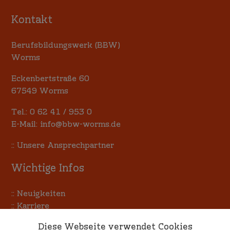
Kontakt
Berufsbildungswerk (BBW)
Worms
Eckenbertstraße 60
67549 Worms
Tel.:
0 62 41 / 953 0
E-Mail:
info@bbw-worms.de
::
Unsere Ansprechpartner
Wichtige Infos
::
Neuigkeiten
::
Karriere
::
Terminkalender
Diese Webseite verwendet Cookies