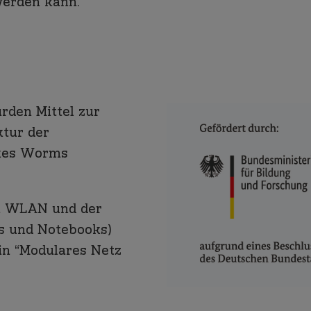
werden kann.
rden Mittel zur
ktur der
rkes Worms
n WLAN und der
s und Notebooks)
in “Modulares Netz