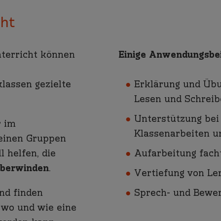
cht
nterricht können
Einige Anwendungsbei
lassen gezielte
Erklärung und Übu
Lesen und Schrei
Unterstützung bei
r im
Klassenarbeiten u
leinen Gruppen
l helfen, die
Aufarbeitung fach
überwinden
.
Vertiefung von Le
nd finden
Sprech- und Bewer
 wo und wie eine