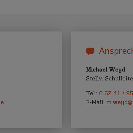
Ansprec
Michael Weyd
Stellv. Schulleit
Tel.:
0 62 41 / 9
de
E-Mail:
m.weyd@