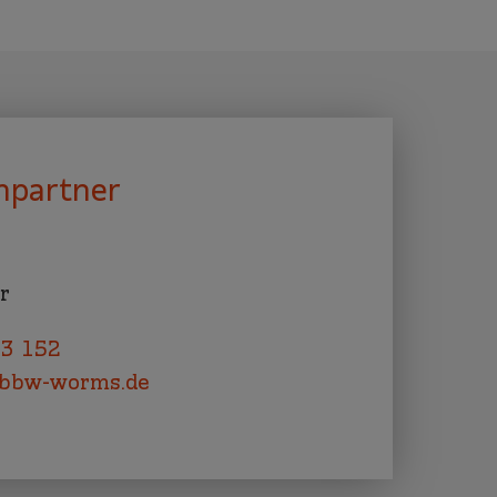
hpartner
er
53 152
bbw-worms.de