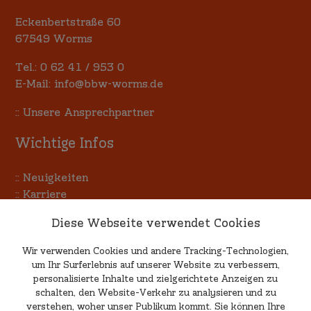
Eckenbertstraße 60
67549 Worms
Tel.:
0 62 41 / 953 0
E-Mail:
info@bbw-worms.de
::
Unsere Ansprechpartner
Wichtige Infos
::
Neuigkeiten
::
Karriere
::
Terminkalender
Diese Webseite verwendet Cookies
::
Allgemeine Einkaufsbedingungen
Wir verwenden Cookies und andere Tracking-Technologien,
um Ihr Surferlebnis auf unserer Website zu verbessern,
Kritik & Anregungen
personalisierte Inhalte und zielgerichtete Anzeigen zu
schalten, den Website-Verkehr zu analysieren und zu
verstehen, woher unser Publikum kommt. Sie können Ihre
Wenn Sie uns Ihre Meinung mitteilen möchten, egal