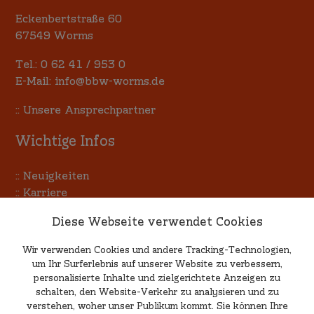
Eckenbertstraße 60
67549 Worms
Tel.:
0 62 41 / 953 0
E-Mail:
info@bbw-worms.de
::
Unsere Ansprechpartner
Wichtige Infos
::
Neuigkeiten
::
Karriere
::
Terminkalender
Diese Webseite verwendet Cookies
::
Allgemeine Einkaufsbedingungen
Wir verwenden Cookies und andere Tracking-Technologien,
um Ihr Surferlebnis auf unserer Website zu verbessern,
Kritik & Anregungen
personalisierte Inhalte und zielgerichtete Anzeigen zu
schalten, den Website-Verkehr zu analysieren und zu
verstehen, woher unser Publikum kommt. Sie können Ihre
Wenn Sie uns Ihre Meinung mitteilen möchten, egal