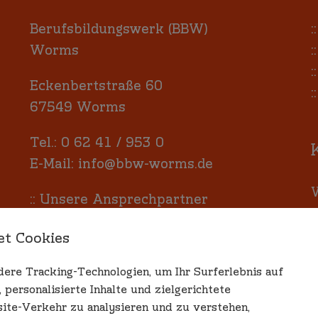
Berufsbildungswerk (BBW)
:
Worms
:
:
Eckenbertstraße 60
:
67549 Worms
Tel.:
0 62 41 / 953 0
E-Mail:
info@bbw-worms.de
W
::
Unsere Ansprechpartner
m
s
et Cookies
re Tracking-Technologien, um Ihr Surferlebnis auf
personalisierte Inhalte und zielgerichtete
ite-Verkehr zu analysieren und zu verstehen,