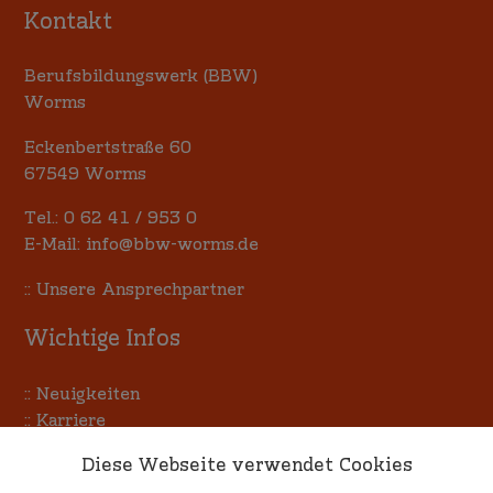
Kontakt
Berufsbildungswerk (BBW)
Worms
Eckenbertstraße 60
67549 Worms
Tel.:
0 62 41 / 953 0
E-Mail:
info@bbw-worms.de
::
Unsere Ansprechpartner
Wichtige Infos
::
Neuigkeiten
::
Karriere
::
Terminkalender
Diese Webseite verwendet Cookies
::
Allgemeine Einkaufsbedingungen