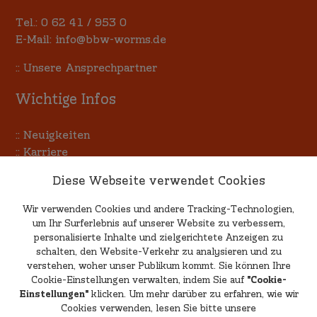
Tel.:
0 62 41 / 953 0
E-Mail:
info@bbw-worms.de
::
Unsere Ansprechpartner
Wichtige Infos
::
Neuigkeiten
::
Karriere
::
Terminkalender
Diese Webseite verwendet Cookies
::
Allgemeine Einkaufsbedingungen
Wir verwenden Cookies und andere Tracking-Technologien,
um Ihr Surferlebnis auf unserer Website zu verbessern,
Kritik & Anregungen
personalisierte Inhalte und zielgerichtete Anzeigen zu
schalten, den Website-Verkehr zu analysieren und zu
verstehen, woher unser Publikum kommt. Sie können Ihre
Wenn Sie uns Ihre Meinung mitteilen möchten, egal
Cookie-Einstellungen verwalten, indem Sie auf
"Cookie-
ob positiv oder negativ, schreiben Sie uns eine E-
Einstellungen"
klicken. Um mehr darüber zu erfahren, wie wir
Mail an
feedback@bbw-worms.de
.
Cookies verwenden, lesen Sie bitte unsere