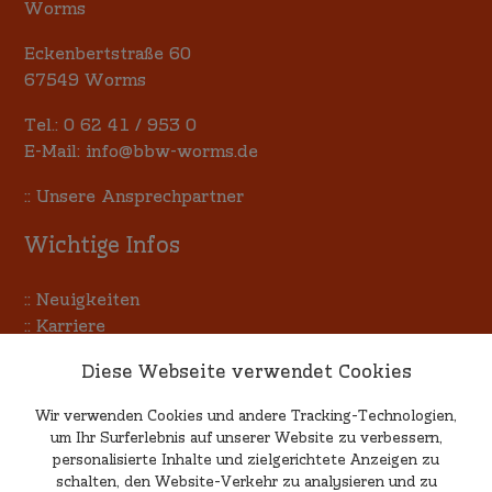
Worms
Eckenbertstraße 60
67549 Worms
Tel.:
0 62 41 / 953 0
E-Mail:
info@bbw-worms.de
::
Unsere Ansprechpartner
Wichtige Infos
::
Neuigkeiten
::
Karriere
::
Terminkalender
Diese Webseite verwendet Cookies
::
Allgemeine Einkaufsbedingungen
Wir verwenden Cookies und andere Tracking-Technologien,
um Ihr Surferlebnis auf unserer Website zu verbessern,
Kritik & Anregungen
personalisierte Inhalte und zielgerichtete Anzeigen zu
schalten, den Website-Verkehr zu analysieren und zu