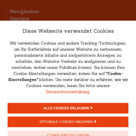
::
Neuigkeiten
::
Karriere
::
Terminkalender
Diese Webseite verwendet Cookies
::
Allgemeine Einkaufsbedingungen
Wir verwenden Cookies und andere Tracking-Technologien,
um Ihr Surferlebnis auf unserer Website zu verbessern,
Kritik & Anregungen
personalisierte Inhalte und zielgerichtete Anzeigen zu
schalten, den Website-Verkehr zu analysieren und zu
verstehen, woher unser Publikum kommt. Sie können Ihre
Wenn Sie uns Ihre Meinung mitteilen möchten, egal
Cookie-Einstellungen verwalten, indem Sie auf
"Cookie-
ob positiv oder negativ, schreiben Sie uns eine E-
Einstellungen"
klicken. Um mehr darüber zu erfahren, wie wir
Mail an
feedback@bbw-worms.de
.
Cookies verwenden, lesen Sie bitte unsere
Datenschutzerklärung.
ALLE COOKIES ERLAUBEN
©
2026 BBW Worms • Alle Rechte vorbehalten
OPTIONALE COOKIES ABLEHNEN
Impressum
•
Datenschutzerklärung
·
Cookie-
COOKIE-EINSTELLUNGEN